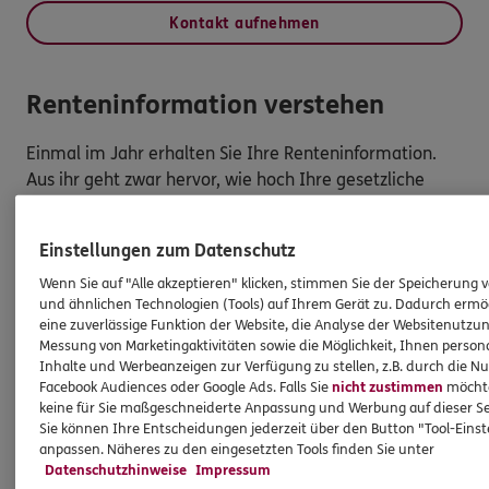
Kontakt aufnehmen
Renteninformation verstehen
Einmal im Jahr erhalten Sie Ihre Renteninformation.
Aus ihr geht zwar hervor, wie hoch Ihre gesetzliche
Bruttorente sein wird. Aber erfahren Sie auch, wie viel
nach Abzügen - wie z.B. Steuern - übrigbleibt? Leider
Einstellungen zum Datenschutz
nicht. Renteninformation verstehen: Ihr ERGO Berater
hilft Ihnen. Wir bieten Ihnen an, diese Frage zu
Wenn Sie auf "Alle akzeptieren" klicken, stimmen Sie der Speicherung 
und ähnlichen Technologien (Tools) auf Ihrem Gerät zu. Dadurch ermö
beantworten: -Gemeinsam mit Ihnen berechnen wir,
eine zuverlässige Funktion der Website, die Analyse der Websitenutzun
mit welcher gesetzlichen Netto-Rente Sie unterm
Messung von Marketingaktivitäten sowie die Möglichkeit, Ihnen persona
Strich rechnen können. Basis ist Ihre
Inhalte und Werbeanzeigen zur Verfügung zu stellen, z.B. durch die N
Renteninformation. -Mein Angebot zur privaten
Facebook Audiences oder Google Ads. Falls Sie
nicht zustimmen
möchten
keine für Sie maßgeschneiderte Anpassung und Werbung auf dieser Se
Rentenversicherung erhalten Sie dazu, damit Sie Ihren
Sie können Ihre Entscheidungen jederzeit über den Button "Tool-Eins
Ruhestand in vollen Zügen genießen können.
anpassen. Näheres zu den eingesetzten Tools finden Sie unter
Vereinbaren Sie einen Termin. Wir beraten Sie gerne.
Datenschutzhinweise
Impressum