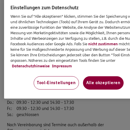
Einstellungen zum Datenschutz
ERGO Versicherung Marc Jocksch
Wenn Sie auf "Alle akzeptieren" klicken, stimmen Sie der Speicherung 
und ähnlichen Technologien (Tools) auf Ihrem Gerät zu. Dadurch ermö
Bezirksdirektion
eine zuverlässige Funktion der Website, die Analyse der Websitenutzun
Messung von Marketingaktivitäten sowie die Möglichkeit, Ihnen persona
Münsterstr. 2
Inhalte und Werbeanzeigen zur Verfügung zu stellen, z.B. durch die N
59302 Oelde
Facebook Audiences oder Google Ads. Falls Sie
nicht zustimmen
möchten
keine für Sie maßgeschneiderte Anpassung und Werbung auf dieser Se
Tel:
02529/9497540
Sie können Ihre Entscheidungen jederzeit über den Button "Tool-Eins
Mobil:
0172/5251777
anpassen. Näheres zu den eingesetzten Tools finden Sie unter
Datenschutzhinweise
Impressum
Öffnungszeiten
Tool-Einstellungen
Alle akzeptieren
Mo.
:
09:30 - 12:30 und 14:30 - 17:30
Di.
:
09:30 - 12:30 und 14:30 - 17:30
Mi.
:
09:30 - 12:30
Do.
:
09:30 - 12:30 und 14:30 - 17:30
Fr.
:
09:30 - 12:30 und 14:30 - 17:30
Sa.
:
geschlossen
Nach Vereinbarung sind Termine auch außerhalb der