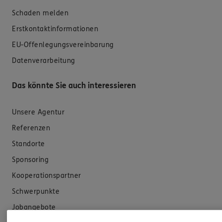
Schaden melden
Erstkontaktinformationen
EU-Offenlegungsvereinbarung
Datenverarbeitung
Das könnte Sie auch interessieren
Unsere Agentur
Referenzen
Standorte
Sponsoring
Kooperationspartner
Schwerpunkte
Jobangebote