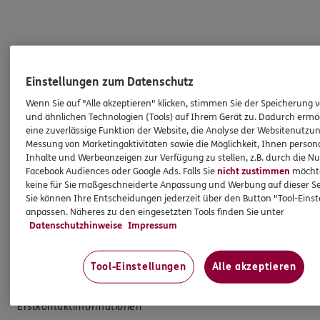
Produkte
Einstellungen zum Datenschutz
Zahnversicherungen
Wenn Sie auf "Alle akzeptieren" klicken, stimmen Sie der Speicherung 
und ähnlichen Technologien (Tools) auf Ihrem Gerät zu. Dadurch ermö
Kfz-Versicherung
eine zuverlässige Funktion der Website, die Analyse der Websitenutzun
Krankenversicherung
Messung von Marketingaktivitäten sowie die Möglichkeit, Ihnen persona
Inhalte und Werbeanzeigen zur Verfügung zu stellen, z.B. durch die N
Versicherungen für den privaten Bedarf
Facebook Audiences oder Google Ads. Falls Sie
nicht zustimmen
möchten
keine für Sie maßgeschneiderte Anpassung und Werbung auf dieser Se
Versicherungen für Geschäftskunden
Sie können Ihre Entscheidungen jederzeit über den Button "Tool-Eins
anpassen. Näheres zu den eingesetzten Tools finden Sie unter
Hilfe & Services
Datenschutzhinweise
Impressum
E-Mail schreiben
Tool-Einstellungen
Alle akzeptieren
Schaden melden
Erstkontaktinformationen