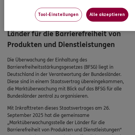
persönlichen Versicherungsschutz.
Tool-Einstellungen
Alle akzeptieren
Marktüberwachungsstelle der
Länder für die Barrierefreiheit von
Produkten und Dienstleistungen
Die Überwachung der Einhaltung des
Barrierefreiheitsstärkungsgesetzes (BFSG) liegt in
Deutschland in der Verantwortung der Bundesländer.
Diese sind in einem Staatsvertrag übereingekommen,
die Marktüberwachung mit Blick auf das BFSG für alle
Bundesländer zentral zu organisieren.
Mit Inkrafttreten dieses Staatsvertrages am 26.
September 2025 hat die gemeinsame
„Marktüberwachungsstelle der Länder für die
Barrierefreiheit von Produkten und Dienstleistungen“