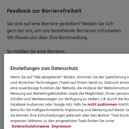
Feedback zur Barrierefreiheit
Sie sind auf eine Barriere gestoßen? Melden Sie sich
gern bei uns, um uns bestehende Barrieren mitzuteilen.
Wir freuen uns über Ihre Rückmeldung.
So melden Sie eine Barriere:
Bitte teilen Sie mit,
auf welcher Webseite
Sie auf
Einstellungen zum Datenschutz
eine Barriere gestoßen sind. Kopieren Sie hierzu
den Link aus der Adresszeile Ihres Browsers.
Wenn Sie auf "Alle akzeptieren" klicken, stimmen Sie der Speicherung 
und ähnlichen Technologien (Tools) auf Ihrem Gerät zu. Dadurch ermö
Schicken Sie den
Link zusammen mit einem
eine zuverlässige Funktion der Website, die Analyse der Websitenutzun
Hinweis auf den Text oder Service
, der Ihnen
Messung von Marketingaktivitäten sowie die Möglichkeit, Ihnen persona
Schwierigkeiten bereitet hat, an:
Inhalte und Werbeanzeigen zur Verfügung zu stellen, z.B. durch die N
barriere.melden@ergo.de
Facebook Audiences oder Google Ads. Falls Sie
nicht zustimmen
möchten
keine für Sie maßgeschneiderte Anpassung und Werbung auf dieser Se
Bitte senden Sie an diese E-Mail-Adresse nur
Sie können Ihre Entscheidungen jederzeit über den Button "Tool-Eins
Anmerkungen zum Thema „Barrierefreiheit“
und
anpassen. Näheres zu den eingesetzten Tools finden Sie unter
keine Daten oder Informationen zu Ihrem
Datenschutzhinweise
Impressum