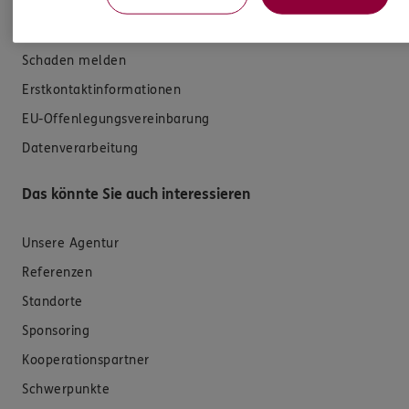
E-Mail schreiben
Schaden melden
Erstkontaktinformationen
EU-Offenlegungsvereinbarung
Datenverarbeitung
Das könnte Sie auch interessieren
Unsere Agentur
Referenzen
Standorte
Sponsoring
Kooperationspartner
Schwerpunkte