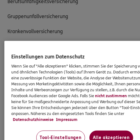
Berufsunfähigkeitsversicherung

Gruppenunfallversicherung

Krankenvollversicherung 
Einstellungen zum Datenschutz
Produkte
Wenn Sie auf "Alle akzeptieren" klicken, stimmen Sie der Speicherung 
und ähnlichen Technologien (Tools) auf Ihrem Gerät zu. Dadurch ermö
eine zuverlässige Funktion der Website, die Analyse der Websitenutzun
Zahnversicherungen
Messung von Marketingaktivitäten sowie die Möglichkeit, Ihnen persona
Kfz-Versicherung
Inhalte und Werbeanzeigen zur Verfügung zu stellen, z.B. durch die N
Facebook Audiences oder Google Ads. Falls Sie
nicht zustimmen
möchten
Krankenversicherung
keine für Sie maßgeschneiderte Anpassung und Werbung auf dieser Se
Sie können Ihre Entscheidungen jederzeit über den Button "Tool-Eins
Versicherungen für den privaten Bedarf
anpassen. Näheres zu den eingesetzten Tools finden Sie unter
Versicherungen für Geschäftskunden
Datenschutzhinweise
Impressum
Hilfe & Services
Tool-Einstellungen
Alle akzeptieren