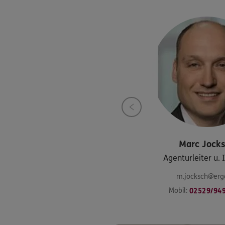
Marc
Jock
Agenturleiter u.
m.jocksch@erg
Mobil:
02529/94