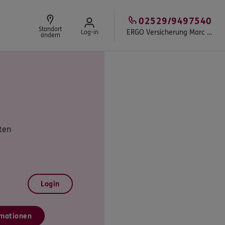
02529/9497540
Standort
ERGO Versicherung Marc Jocksch
Log-in
ändern
ten
Login
mationen