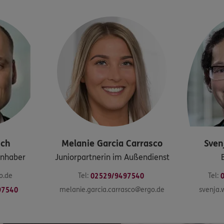
sch
Melanie
Garcia Carrasco
Sven
 Inhaber
Juniorpartnerin im Außendienst
o.de
Tel:
Tel:
02529/9497540
melanie.garcia.carrasco@ergo.de
svenja
97540