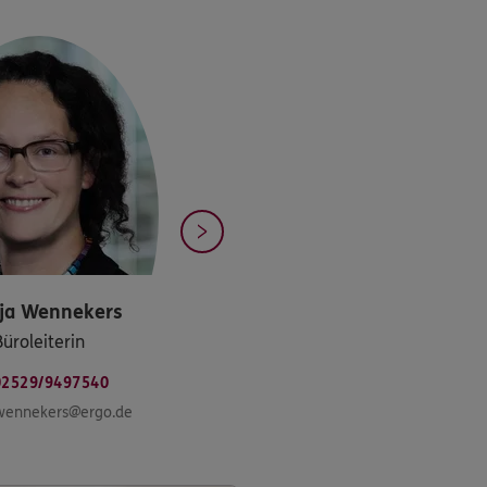
ja
Wennekers
Büroleiterin
02529/9497540
.wennekers@ergo.de