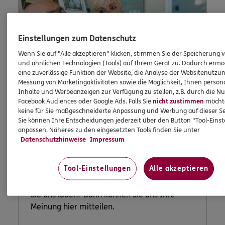
Einstellungen zum Datenschutz
Wenn Sie auf "Alle akzeptieren" klicken, stimmen Sie der Speicherung 
und ähnlichen Technologien (Tools) auf Ihrem Gerät zu. Dadurch ermö
eine zuverlässige Funktion der Website, die Analyse der Websitenutzun
Messung von Marketingaktivitäten sowie die Möglichkeit, Ihnen persona
Inhalte und Werbeanzeigen zur Verfügung zu stellen, z.B. durch die N
Facebook Audiences oder Google Ads. Falls Sie
nicht zustimmen
möchten
keine für Sie maßgeschneiderte Anpassung und Werbung auf dieser Se
Lob und
Sie können Ihre Entscheidungen jederzeit über den Button "Tool-Eins
anpassen. Näheres zu den eingesetzten Tools finden Sie unter
Beschwerde
Datenschutzhinweise
Impressum
Tool-Einstellungen
Alle akzeptieren
Waren Sie unzufrieden mit uns oder möchten
Sie uns loben? Dann können Sie uns Ihre
Meinung hier mitteilen.