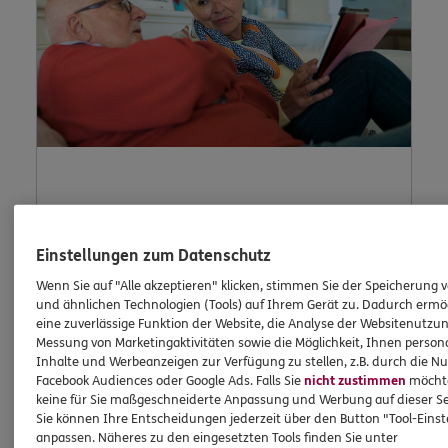
Lob und
Beschwerde
Einstellungen zum Datenschutz
Wenn Sie auf "Alle akzeptieren" klicken, stimmen Sie der Speicherung 
und ähnlichen Technologien (Tools) auf Ihrem Gerät zu. Dadurch ermö
eine zuverlässige Funktion der Website, die Analyse der Websitenutzun
Waren Sie unzufrieden mit uns oder möchten
Messung von Marketingaktivitäten sowie die Möglichkeit, Ihnen persona
Inhalte und Werbeanzeigen zur Verfügung zu stellen, z.B. durch die N
Sie uns loben? Dann können Sie uns Ihre
Facebook Audiences oder Google Ads. Falls Sie
nicht zustimmen
möchten
Meinung hier mitteilen.
keine für Sie maßgeschneiderte Anpassung und Werbung auf dieser Se
Sie können Ihre Entscheidungen jederzeit über den Button "Tool-Eins
anpassen. Näheres zu den eingesetzten Tools finden Sie unter