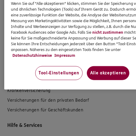
ferner sonstige Zuwendungen.
Wenn Sie auf "Alle akzeptieren" klicken, stimmen Sie der Speicherung 
und ähnlichen Technologien (Tools) auf Ihrem Gerät zu. Dadurch ermö
eine zuverlässige Funktion der Website, die Analyse der Websitenutzun
Mehr Informationen
Messung von Marketingaktivitäten sowie die Möglichkeit, Ihnen persona
Inhalte und Werbeanzeigen zur Verfügung zu stellen, z.B. durch die N
Facebook Audiences oder Google Ads. Falls Sie
nicht zustimmen
möchten
keine für Sie maßgeschneiderte Anpassung und Werbung auf dieser Se
Sie können Ihre Entscheidungen jederzeit über den Button "Tool-Eins
anpassen. Näheres zu den eingesetzten Tools finden Sie unter
Produkte
Datenschutzhinweise
Impressum
Zahnversicherungen
Tool-Einstellungen
Alle akzeptieren
Kfz-Versicherung
Krankenversicherung
Versicherungen für den privaten Bedarf
Versicherungen für Geschäftskunden
Hilfe & Services