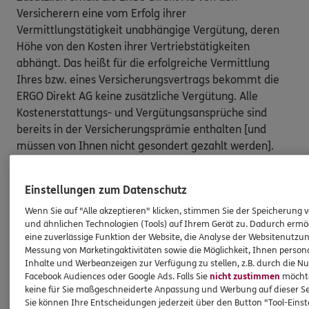
Versicherern eine vom Erfolg ihrer
Vermittlungstätigkeit unabhängige Vergütung, deren
Höhe von den Kosten ihrer Vertriebstätigkeiten
abhängt. Das heißt für die erfolgreiche Vermittlung
Ihres bzw. eines Versicherungsvertrags bekommt die
ERGO Direkt AG keine zusätzliche Vergütung. Alle
Kostenerstattungs- und Vergütungsansprüche sind
bereits in der Versicherungsprämie enthalten [und
müssen von Ihnen nicht gesondert gezahlt werden].
Nach oben
Einstellungen zum Datenschutz
Wenn Sie auf "Alle akzeptieren" klicken, stimmen Sie der Speicherung 
HINWEIS
und ähnlichen Technologien (Tools) auf Ihrem Gerät zu. Dadurch ermö
Wichtiges aus dem Vermittlerrecht
eine zuverlässige Funktion der Website, die Analyse der Websitenutzun
Messung von Marketingaktivitäten sowie die Möglichkeit, Ihnen persona
Inhalte und Werbeanzeigen zur Verfügung zu stellen, z.B. durch die N
Facebook Audiences oder Google Ads. Falls Sie
nicht zustimmen
möchten
Ich bin verpflichtet, Ihnen Auskünfte zu meiner
keine für Sie maßgeschneiderte Anpassung und Werbung auf dieser Se
Person zu geben. Sowohl Ihr Schutz als Verbraucher
Sie können Ihre Entscheidungen jederzeit über den Button "Tool-Eins