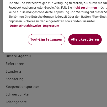
E-Mail schreiben
Inhalte und Werbeanzeigen zur Verfügung zu stellen, z.B. durch die N
Facebook Audiences oder Google Ads. Falls Sie
nicht zustimmen
möchten
Schaden melden
keine für Sie maßgeschneiderte Anpassung und Werbung auf dieser Se
Erstkontaktinformationen
Sie können Ihre Entscheidungen jederzeit über den Button "Tool-Eins
anpassen. Näheres zu den eingesetzten Tools finden Sie unter
EU-Offenlegungsvereinbarung
Datenschutzhinweise
Impressum
Datenverarbeitung
Tool-Einstellungen
Alle akzeptieren
Das könnte Sie auch interessieren
Unsere Agentur
Referenzen
Standorte
Sponsoring
Kooperationspartner
Schwerpunkte
Jobangebote