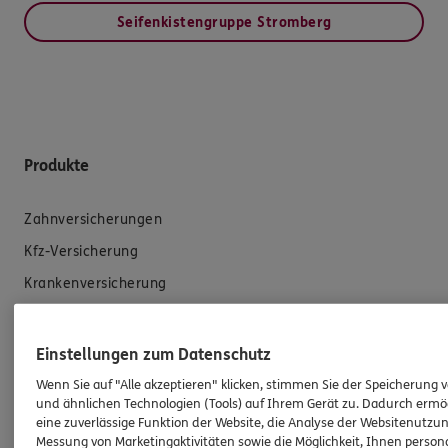
Seifenkistengruppe Stromberg
Produkte
Zahnversicherungen
Kfz-Versicherung
Krankenversicherung
Versicherungen für den privaten Bedarf
Versicherungen für Geschäftskunden
Einstellungen zum Datenschutz
Wenn Sie auf "Alle akzeptieren" klicken, stimmen Sie der Speicherung 
Hilfe & Services
und ähnlichen Technologien (Tools) auf Ihrem Gerät zu. Dadurch ermö
eine zuverlässige Funktion der Website, die Analyse der Websitenutzun
Messung von Marketingaktivitäten sowie die Möglichkeit, Ihnen persona