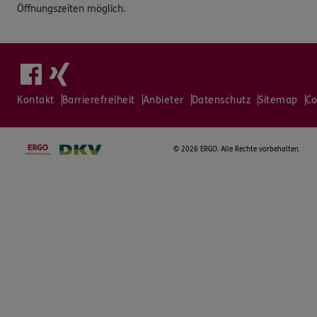
Öffnungszeiten möglich.
Kontakt
Barrierefreiheit
Anbieter
Datenschutz
Sitemap
Co
©
2026 ERGO. Alle Rechte vorbehalten.